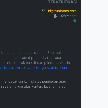
TERVERIFIKASI
hi@Yunfabao.com
QQ/Wechat
Hosted Protected Environment
ah tanpa tuntutan pelanggaran. Sebagai
ya membuat alamat properti virtual aset
sentatif pihak terkait dari pihak merek lain
ulis Atau Pembiayaan Harga Akuisisi Melalui
gkin mendapatkan komisi atas pembelian atau
b secara hukum atas konten, layanan, atau