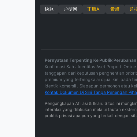
快豚
户型网
正脑AI
帝蟒
超
Pernyataan Terpenting Ke Publik Perubahan 
Konfirmasi Sah : Identitas Aset Properti Onl
tanggapan dari keputusan penghentian priorit
premium yang terbengkalai dijual kini pada te
identik komersil . Siapapun permohon atau 
Kontak Dokumen Di Sini Tanpa Penengah Pihak
Pengungkapan Afiliasi & Iklan: Situs ini mungk
interaksi yang dilakukan melalui tautan ekste
praktik privasi apa pun yang terkait dengan sit