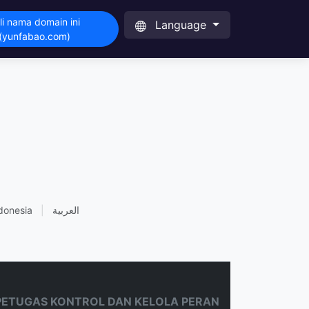
li nama domain ini
Language
(yunfabao.com)
donesia
|
العربية
PETUGAS KONTROL DAN KELOLA PERAN