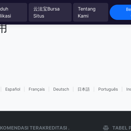
duh
云法宝Bursa
Tentang
Be
likasi
Situs
Kami
用
|
Español
|
Français
|
Deutsch
|
日本語
|
Português
|
In
KOMENDASI TERAKREDITASI .
TABEL 