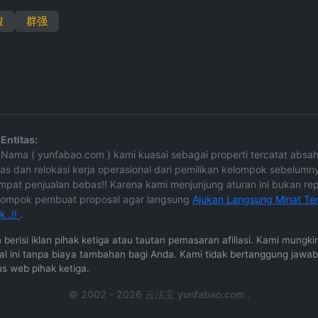
搜
群强
Entitas:
ine Nama ( yunfabao.com ) kami kuasai sebagai properti tercatat abs
as dan relokasi kerja operasional dari pemilikan kelompok sebelumn
mpat penjualan bebas!! Karena kami menjunjung aturan ini bukan repre
kelompok pembuat proposal agar langsung
Ajukan Langsung Minat Tert
 .!!
.
in berisi iklan pihak ketiga atau tautan pemasaran afiliasi. Kami mun
rnal ini tanpa biaya tambahan bagi Anda. Kami tidak bertanggung jawa
us web pihak ketiga.
© 2002 - 2026 云法宝 yunfabao.com .